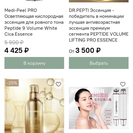
Medi-Peel PRO
DR.PEPTI Эссенция -
Осветляющая кислородная
победитель в номинации
эссенция для ровного тона
лучшая антивозрастная
Peptide 9 Volume White
эссенция премиум
Cica Essence
сегмента PEPTIDE VOLUME
LIFTING PRO ESSENCE
5 900 ₽
4 425 ₽
3 500 ₽
От
В корзину
Выбрать
-25%