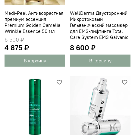
Medi-Peel Антивозрастная
WellDerma Двусторонний
премиум эссенция
Микротоковый
Premium Golden Camelia
Гальванический массажёр
Wrinkle Essence 50 мл
для EMS-лифтинга Total
Care System EMS Galvanic
6 500 ₽
4 875 ₽
8 600 ₽
В корзину
В корзину