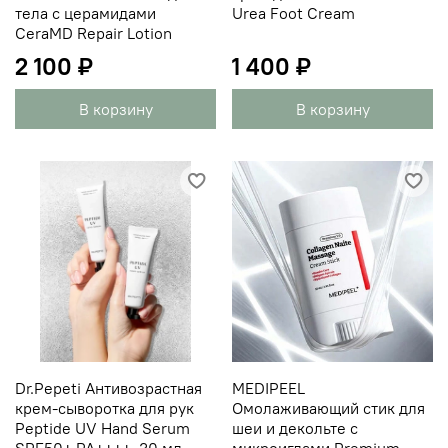
тела с церамидами
Urea Foot Cream
CeraMD Repair Lotion
2 100 ₽
1 400 ₽
В корзину
В корзину
Dr.Pepeti Антивозрастная
MEDIPEEL
крем-сыворотка для рук
Омолаживающий стик для
Peptide UV Hand Serum
шеи и декольте с
SPF50+ PA++++, 30 мл
микроиглами Premium