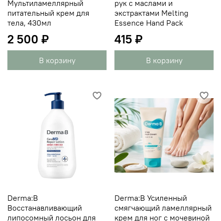
Мультиламеллярный
рук с маслами и
питательный крем для
экстрактами Melting
тела, 430мл
Essence Hand Pack
2 500 ₽
415 ₽
В корзину
В корзину
Derma:B
Derma:B Усиленный
Восстанавливающий
смягчающий ламеллярный
липосомный лосьон для
крем для ног с мочевиной