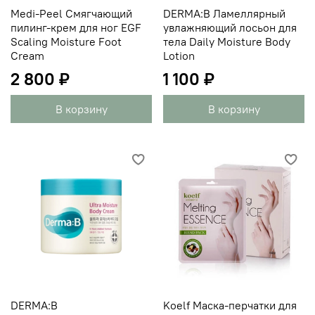
Medi-Peel Смягчающий
DERMA:B Ламеллярный
пилинг-крем для ног EGF
увлажняющий лосьон для
Scaling Moisture Foot
тела Daily Moisture Body
Cream
Lotion
2 800 ₽
1 100 ₽
В корзину
В корзину
DERMA:B
Koelf Маска-перчатки для