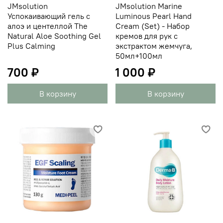
JMsolution
JMsolution Marine
Успокаивающий гель с
Luminous Pearl Hand
алоэ и центеллой The
Cream (Set) - Набор
Natural Aloe Soothing Gel
кремов для рук с
Plus Calming
экстрактом жемчуга,
50мл+100мл
700 ₽
1 000 ₽
В корзину
В корзину