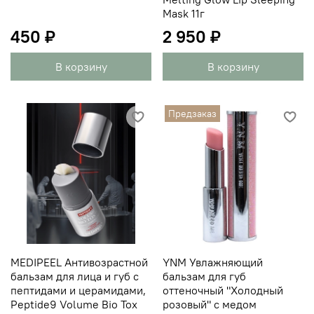
Mask 11г
450 ₽
2 950 ₽
В корзину
В корзину
Предзаказ
MEDIPEEL Антивозрастной
YNM Увлажняющий
бальзам для лица и губ с
бальзам для губ
пептидами и церамидами,
оттеночный "Холодный
Peptide9 Volume Bio Tox
розовый" с медом