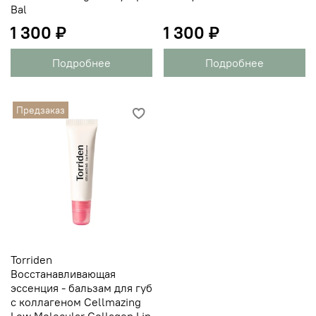
Bal
1 300 ₽
1 300 ₽
Подробнее
Подробнее
Предзаказ
Torriden
Восстанавливающая
эссенция - бальзам для губ
с коллагеном Cellmazing
Low Molecular Collagen Lip