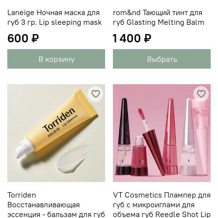
Laneige Ночная маска для
rom&nd Тающий тинт для
губ 3 гр. Lip sleeping mask
губ Glasting Melting Balm
600 ₽
1 400 ₽
В корзину
Выбрать
Torriden
VT Cosmetics Плампер для
Восстанавливающая
губ с микроиглами для
эссенция - бальзам для губ
объема губ Reedle Shot Lip