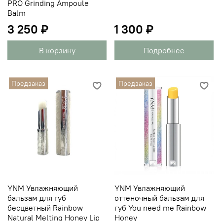
PRO Grinding Ampoule
Balm
3 250 ₽
1 300 ₽
В корзину
Подробнее
Предзаказ
Предзаказ
YNM Увлажняющий
YNM Увлажняющий
бальзам для губ
оттеночный бальзам для
бесцветный Rainbow
губ You need me Rainbow
Natural Melting Honey Lip
Honey