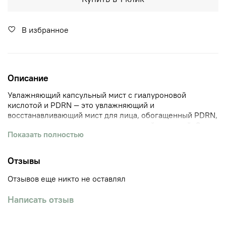
В избранное
Описание
Увлажняющий капсульный мист с гиалуроновой
кислотой и PDRN — это увлажняющий и
восстанавливающий мист для лица, обогащенный PDRN,
полученным из лосося, и гиалуроновой кислотой. Он
Показать полностью
помогает усилить сияние кожи и поддержать ее
эластичность, сохраняя баланс влаги и придавая коже
более упругий вид.
Отзывы
Формула PDRN Capsule™ сочетает в себе масляные
Отзывов еще никто не оставлял
капсулы PDRN изумрудного оттенка с легкой
водянистой эссенцией. Масляные капсулы тают на
Написать отзыв
коже, создавая увлажненный и сияющий слой, а
эссенция глубоко впитывается, помогая оживить кожу и
усилить ее естественное сияние. Гиалуроновая кислота