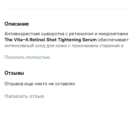
Описание
Антивозрастная сыворотка с ретинолом и микроиглами
The Vita−A Retinol Shot Tightening Serum
обеспечивает
интенсивный уход для кожи с признаками старения и
симптомами акне. Осветляет как возрастную, так и
Показать полностью
поствоспалительную пигментацию, устраняет следы
постакне и застойные пятна, выравнивает текстуру и
тон, придаёт естественное сияние.
Отзывы
Продукт оказывает выраженный лифтинг-эффект —
Отзывов еще никто не оставлял
предотвращает птоз тканей, повышает упругость и
эластичность, уменьшает глубину мимических и
Написать отзыв
статических морщин, предупреждает их появление.
При регулярном использовании средство нормализует
жирность кожи, сокращает выработку себума, снижает
риск формирование комедонов и развития
воспалительных процессов.