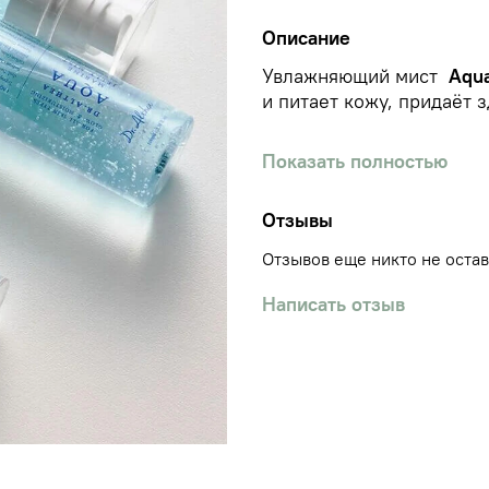
Описание
Увлажняющий мист
Aqua
и питает кожу, придаёт 
Поддерживает упругость
Показать полностью
повреждений. Разглажива
Отзывы
Гелевая текстура при р
мист, заменяет тонер и 
Отзывов еще никто не оста
Основные действующие
Написать отзыв
Морская вода
насыщ
минералами. Улучш
иммунитет, препятс
ПДРН
(Sodium DNA)
счёт чего заживляе
поддерживает упруг