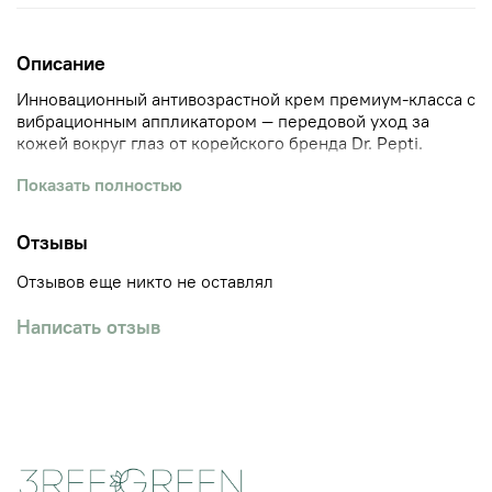
Описание
Инновационный антивозрастной крем премиум‑класса с
вибрационным аппликатором — передовой уход за
кожей вокруг глаз от корейского бренда Dr. Pepti.
Что делает особенным:
Показать полностью
Вибрационный аппликатор
(12 000 вибраций/мин)
Отзывы
стимулирует микроциркуляцию, улучшает
впитывание активных компонентов и учитывает
Отзывов еще никто не оставлял
анатомию зоны вокруг глаз. Активируется только
при контакте с кожей — удобно и просто в
Написать отзыв
использовании.
Микроэмульсионная технология
(Micro‑Emulsion
Technology) обеспечивает бережное впитывание
без дискомфорта.
Гипоаллергенная формула
без красителей
подходит даже для чувствительной кожи.