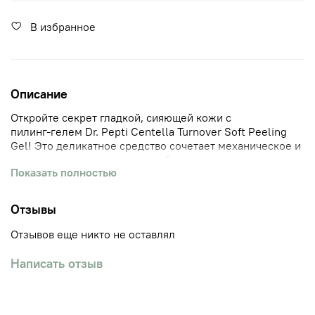
В избранное
Описание
Откройте секрет гладкой, сияющей кожи с
пилинг‑гелем Dr. Pepti Centella Turnover Soft Peeling
Gel! Это деликатное средство сочетает механическое и
химическое отшелушивание, бережно удаляя
Показать полностью
омертвевшие клетки и загрязнения — без сухости,
раздражения и чувства стянутости.
Отзывы
Почему стоит выбрать этот пилинг‑гель?
Отзывов еще никто не оставлял
Двойное действие. Механическое (измельчённые
частицы центеллы) + химическое (AHA‑кислоты)
Написать отзыв
отшелушивание для максимально эффективного, но
бережного очищения.
Комфорт после применения. Не пересушивает кожу,