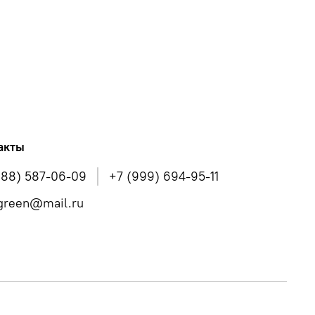
ска
Marine Luminous Mask — нормализует
желёз, интенсивно увлажняет и способствует
Marine Bright Cream — выравнивает тон кожи,
возвращает естественное сияние. Повышает
чность, увлажняет и поддерживает необходимый
етках эпидермиса.
компоненты:
акты
988) 587-06-09
+7 (999) 694-95-11
вода
снижает трансэпидермальные потери влаги,
green@mail.ru
 липидов в коже, тонизирует, усиливает
 действующих компонентов.
дорослей
содержат м
инеральные соединения с
ской активностью. Обладают увлажняющим,
 противовоспалительным, регенерирующим,
щим эффектами.
осполняет дефицит микроэлементов и