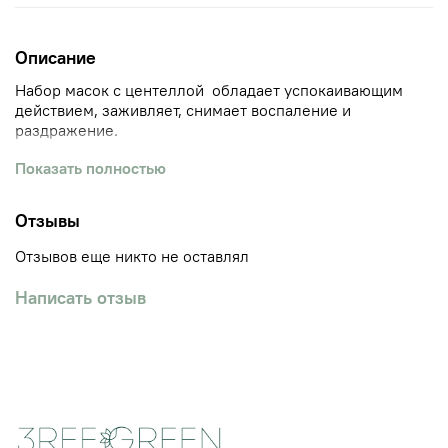
Описание
Набор масок с центеллой
обладает успокаивающим
действием, заживляет, снимает воспаление и
раздражение.
Показать полностью
Маска делает кожу мягкой, сияющей и
отдохнувшей. Благодаря входящему в состав экстракту
центеллы азиатской, средство
Отзывы
обладает противовоспалительным эффектом, повышает
защитные функции, смягчает и увлажняет
Отзывов еще никто не оставлял
чувствительную кожу.
Написать отзыв
Содержит комплекс Cicahyalon™:
Экстракт зелёного прополиса
обладает
заживляющим действием, способствует
уменьшению воспаления. Успокаивает
раздражённую кожу, ускоряет регенерацию.
Экстракт центеллы азиатской
обладает
противовоспалительным и ранозаживляющим