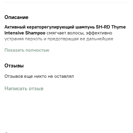
Описание
Активный кераторегулирующий шампунь SH-RD Thyme
Intensive Shampoo
смягчает волосы, эффективно
устраняя перхоть и предотвращая ее дальнейшее
появление. Формула с
пиритионом цинка, пантенолом,
Показать полностью
экстрактом адиантума и маслом тимьяна
уменьшает
гиперкератоз, регулирует выработку кожного сала,
способствует быстрому устранению симптомов
Отзывы
себореи, тонизируя и укрепляя волосяные фолликулы,
мягко стимулируя рост волос, а также интенсивно
Отзывов еще никто не оставлял
увлажняя волосы по всей длине.
Написать отзыв
Подходит для ежедневного применения.
Шампунь на основе масла тимьяна SH-RD Thyme
Intensive Shampoo используется для борьбы с перхотью